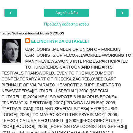
‹
›
Αρχική σελίδα
Προβολή έκδοσης ιστού
taufec Soltan,cartoonist.troias 3 VOLOS
ELLINOTRYPIDA CUTARELLI
CARTOONIST,MEMBER OF UNION OF FOREIGN
CARTOONISTS,OF FECO,ect,WORKED+WORKING TO
MANY REVIEWS.WON 3 INTL PRIZES,PARTICIPATED
TO HUNDRENDS CARTOON AND FINE ARTS
FESTIVALS TRANSWORLD..EVEN TO THE MUSEUMS OF
CONTEMPORARY ART OF RIJECKA,ZAGREB,OVIEDO,ART
BIENNALE OF VALPARAIZO.HE WROTE 2 SUPPLEMENTS TO
NEWSPAPERS=[[CUTARELLI SPECIAL]] 2000,[[SPECIAL
CUTARELLI]] 2004.HE ALSO WROTE 3 HUMORUS BOOKS=
[[PNEYMATIKI PERITOMI]] 2007,[[PRAVDA LALEUSA]] 2009,
[[TETRAPLIGIA]] 2011 AND SEVERAL SITES=[[HYPERCUBIC
LODGE]] 2008,[[TO MAYPO KOYTI THS PSYHIS MOY]] 2009,
[[FECORICATURA-FECUTARELLI]] 2009,[[FECOGRECATURA]]
20O9,[[POUTSOI]] 2009,[[FOREIGN CARTOONISTS IN GREECE]]
2011 ect. bibliography=[[HISTORY OF GREEK CARTOON]]